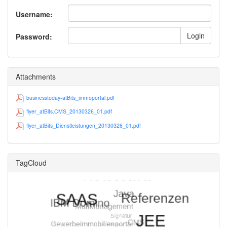
Username:
Login
Password:
Attachments
businesstoday-atBits_immoportal.pdf
flyer_atBits.CMS_20130326_01.pdf
flyer_atBits_Dienstleistungen_20130326_01.pdf
TagCloud