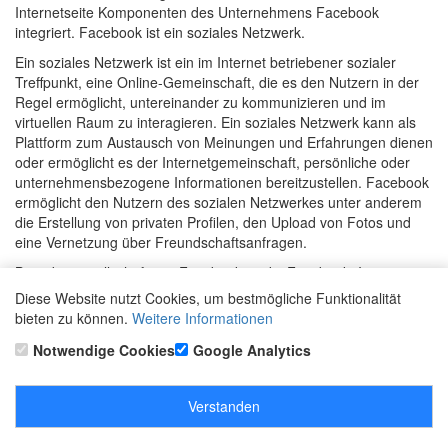
Internetseite Komponenten des Unternehmens Facebook
integriert. Facebook ist ein soziales Netzwerk.
Ein soziales Netzwerk ist ein im Internet betriebener sozialer
Treffpunkt, eine Online-Gemeinschaft, die es den Nutzern in der
Regel ermöglicht, untereinander zu kommunizieren und im
virtuellen Raum zu interagieren. Ein soziales Netzwerk kann als
Plattform zum Austausch von Meinungen und Erfahrungen dienen
oder ermöglicht es der Internetgemeinschaft, persönliche oder
unternehmensbezogene Informationen bereitzustellen. Facebook
ermöglicht den Nutzern des sozialen Netzwerkes unter anderem
die Erstellung von privaten Profilen, den Upload von Fotos und
eine Vernetzung über Freundschaftsanfragen.
Betreibergesellschaft von Facebook ist die Facebook, Inc., 1
Hacker Way, Menlo Park, CA 94025, USA. Für die Verarbeitung
Diese Website nutzt Cookies, um bestmögliche Funktionalität
personenbezogener Daten Verantwortlicher ist, wenn eine
bieten zu können.
Weitere Informationen
betroffene Person außerhalb der USA oder Kanada lebt, die
Notwendige Cookies
Google Analytics
Facebook Ireland Ltd., 4 Grand Canal Square, Grand Canal
Harbour, Dublin 2, Ireland.
Durch jeden Aufruf einer der Einzelseiten dieser Internetseite, die
Verstanden
durch den für die Verarbeitung Verantwortlichen betrieben wird
und auf welcher eine Facebook-Komponente (Facebook-Plug-In)